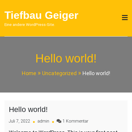
Skip
to
Tiefbau Geiger
content
Eine andere WordPress-Site.
Hello world!
Home
Uncategorized
Hello world!
Hello world!
zu
Juli 7, 2022
admin
1 Kommentar
Hello